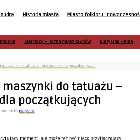
t nudny
Historia miasta
Miasto folkloru i nowoczesnoś
ymstoku
Białystok – liczba mieszkańców
Białystok – Kina
j maszynki do tatuażu – przewodnik dla początkujących
 maszynki do tatuażu –
dla początkujących
Written by
Bialystok