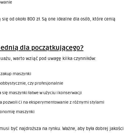
rowanie
ę od około 800 zł. Są one idealne dla osób, które cenią
ednią dla początkującego?
uażu, warto wziąć pod uwagę kilka czynników:
a zakup maszynki
hobbystycznie, czy profesjonalnie
 się maszynki łatwe w użyciu i konserwacji
a pozwoli Ci na eksperymentowanie z różnymi stylami
rgonomię maszynki
usi być najdroższa na rynku. Ważne, aby była dobrej jakości