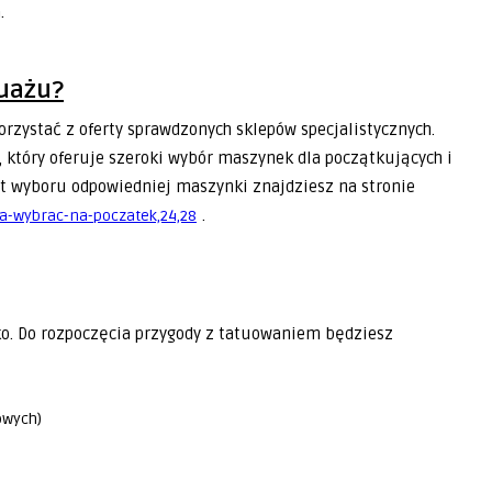
.
tuażu?
rzystać z oferty sprawdzonych sklepów specjalistycznych.
o, który oferuje szeroki wybór maszynek dla początkujących i
at wyboru odpowiedniej maszynki znajdziesz na stronie
.
ka-wybrac-na-poczatek,24,28
o. Do rozpoczęcia przygody z tatuowaniem będziesz
owych)