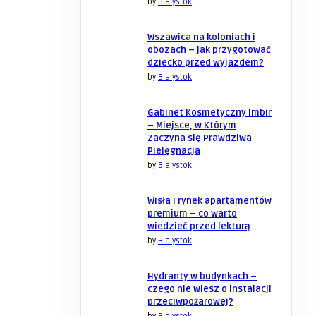
by
Bialystok
Wszawica na koloniach i
obozach – jak przygotować
dziecko przed wyjazdem?
by
Bialystok
Gabinet Kosmetyczny Imbir
– Miejsce, w Którym
Zaczyna się Prawdziwa
Pielęgnacja
by
Bialystok
Wisła i rynek apartamentów
premium – co warto
wiedzieć przed lekturą
by
Bialystok
Hydranty w budynkach –
czego nie wiesz o instalacji
przeciwpożarowej?