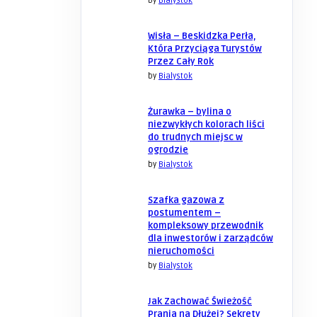
by
Bialystok
Wisła – Beskidzka Perła,
Która Przyciąga Turystów
Przez Cały Rok
by
Bialystok
Żurawka – bylina o
niezwykłych kolorach liści
do trudnych miejsc w
ogrodzie
by
Bialystok
Szafka gazowa z
postumentem –
kompleksowy przewodnik
dla inwestorów i zarządców
nieruchomości
by
Bialystok
Jak Zachować Świeżość
Prania na Dłużej? Sekrety