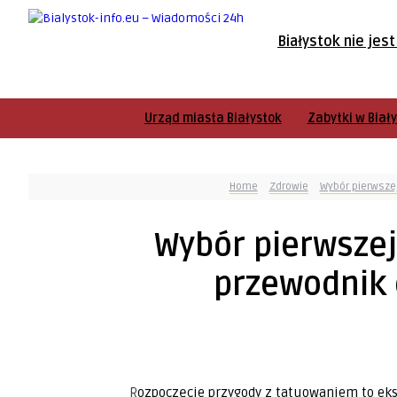
Białystok nie jes
Urząd miasta Białystok
Zabytki w Biał
Home
Zdrowie
Wybór pierwsze
Wybór pierwszej
przewodnik 
Rozpoczęcie przygody z tatuowaniem to ekscytujący moment, ale może też być nieco przytłaczający,