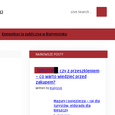
ci
Komunikacja publiczna w Białymstoku
NAJNOWSZE POSTY
TURYSTYKA
Drzwi pełne czy z przeszkleniem
– co warto wiedzieć przed
zakupem?
Written by
Bialystok
Mazury i pojezierza – raj dla
turystów, eldorado dla
kleszczy