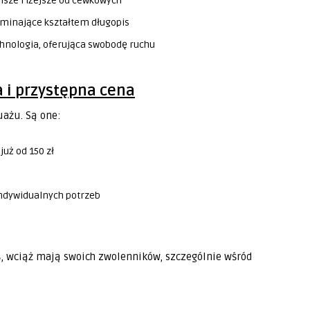
hsze i lżejsze od cewkowych
minające kształtem długopis
hnologia, oferująca swobodę ruchu
 i przystępna cena
uażu. Są one:
uż od 150 zł
indywidualnych potrzeb
ś, wciąż mają swoich zwolenników, szczególnie wśród