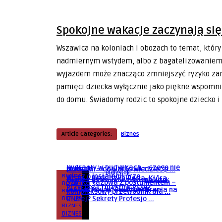
Spokojne wakacje zaczynają si
Wszawica na koloniach i obozach to temat, któ
nadmiernym wstydem, albo z bagatelizowaniem.
wyjazdem może znacząco zmniejszyć ryzyko zara
pamięci dziecka wyłącznie jako piękne wspomni
do domu. Świadomy rodzic to spokojne dziecko i 
Article Categories:
Biznes
Bialystok
Bialystok
Mazury i pojezierza – raj dla
Bialystok
Wisła i rynek apartamentów
turystów, eldorado dla kle ...
Hydranty w budynkach – czego nie
premium – co warto wiedzieć p ...
Bialystok
Bialystok
BIZNES
wiesz o instalacji prze ...
Wisła – Beskidzka Perła, Która
Bialystok
Szafka gazowa z postumentem –
BIZNES
Przyciąga Turystów Przez ...
Jak Zachować Świeżość Prania na
BIZNES
kompleksowy przewodnik dla ...
BIZNES
Dłużej? Sekrety Profesjo ...
BIZNES
BIZNES