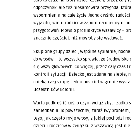
Lato to czas, na który dzieci czekają przez cały r
odpoczynek, ale też niesamowita przygoda, któr
wspomnienia na całe życie. Jednak wśród radośc
wyjazdu, wielu rodziców zapomina o jednym, po
przygotowań. Mowa o profilaktyce wszawicy – pr
znacznie częściej, niż mogłoby się wydawać.
Skupione grupy dzieci, wspólne sypialnie, nocn
do włosów – to wszystko sprawia, że środowisko
się wszy głowowych. Co więcej, przez cały czas 
kontroli sytuacji. Dziecko jest zdane na siebie,
opieką całą grupę. Jeden nosiciel w grupie wyst
uczestników kolonii.
Warto podkreślić coś, o czym wciąż zbyt rzadko
zaniedbania. To powszechny, zaraźliwy problem,
tego, jak często myje włosy, z jakiej pochodzi r
dzieci i rodziców w związku z wszawicą jest nie 