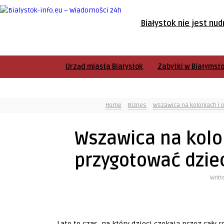
Białystok nie jest nud
Urząd miasta Białystok
Zabytki w Białymst
Home
Biznes
Wszawica na koloniach i 
Wszawica na kolon
przygotować dzie
Writt