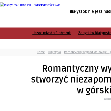
Białystok nie jest nud
Urząd miasta Białystok
Zabytki w Białymst
Home
Turystyka
Romantyczny wyjazd we dwoje – ja
Romantyczny wyj
stworzyć niezapomn
w górsk
Writt