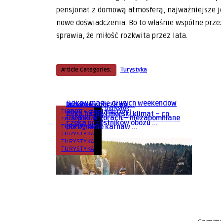
pensjonat z domową atmosferą, najważniejsze jes
nowe doświadczenia. Bo to właśnie wspólne prze
sprawia, że miłość rozkwita przez lata.
Article Categories:
Turystyka
Bialystok
Bialystok
Drzwi pełne czy z przeszkleniem –
Bialystok
Wrzesień nad Bałtykiem – odkryj
co warto wiedzieć prze ...
Odkryj magię długich weekendów
uroki Niechorza po ...
Bialystok
Bialystok
TURYSTYKA
2025 – zaplanuj wyj ...
Piłka nożna i morski klimat – co
Ostatki w górach – niezapomniane
TURYSTYKA
czeka uczestników obozu ...
TURYSTYKA
pożegnanie karnaw ...
TURYSTYKA
TURYSTYKA
TURYSTYKA
Bialystok
Jak zaplanować idealne
zimowisko? Sprawdź ofertę na
zimo ...