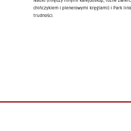
Nauki (między innymi kalejdoskop, różne zwierc
chińczykiem i plenerowymi kręglami) i Park lino
trudności.
Bialystok
Kostka brukowa – estetyka i
funkcjonalność w jednym
BIZNES
ZDROWIE