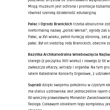
podziwiać artystów ze Stanisławem Wyspiańskim
Misją muzeum jest ochrona i promocja tożsamoś
również szeroką działalność edukacyjną.
Pałac i Ogrody Branickich
trzeba absolutnie zo
nieformalną nazwę „polski Wersal”, ogrody zaś 
Pałac, w XVI wieku, pełnił funkcję obronną, za
pałac. Był on siedzibą rody Branickich, obecnie
Bazylika Archikatedralna Wniebowzięcia Najśw
starego (z początku XVII wieku) i nowego (z XX 
zwłaszcza ołtarzy, witraży i organów. Na tym 
latem Katedralne Koncerty Organowe, z udziałem
Supraśl
dzięki swojemu położeniu w czystym e
ma status uzdrowiska. Jest jednocześnie rajem d
XV-wieczny prawosławny Monaster Zwiastowania P
Teologa. Ciekawym obiektem tego kompleksu jest