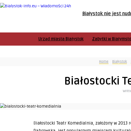
Białystok nie jest nud
Urząd miasta Białystok
Zabytki w Białymst
Home
Białystok
Białostocki T
Writt
Białostocki Teatr Komedialnia, założony w 2013 roku przez Piotra Dąbrowskiego i Julię Wacławik-
Dąbrowską, jest popularnym miejscem kultural