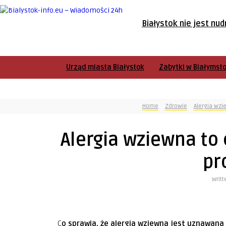
Białystok nie jest nud
Urząd miasta Białystok
Zabytki w Białymst
Home
Zdrowie
Alergia wz
Alergia wziewna to
pr
Writt
Co sprawia, że alergia wziewna jest uznawana za tak trudną i kłopotliwą chorobę? Co wywołuje