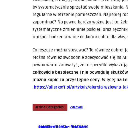
by systematycznie sprzątać swoje mieszkania. Na
regularne wietrzenie pomieszczeń. Najlepiej rob
zapominać? Na pewno bardzo ważne jest to, żeby
systematyczne zmienianie pościeli oraz ręczników
unikać chodzenia w nie do końca dobre dla Was, w
Co jeszcze można stosować? To również dobrej jako
Można również swobodnie zdecydować się na Alle
pewno warto zauważyć, że te specyfiki wykazują
całkowicie bezpieczne i nie powodują skutków
można kupić za przystępne ceny. Więcej na te
https://allergoff.pl/artykuly/alergia-wziewna-ja
Article Categories:
Zdrowie
Bialystok
Bialystok
Gabinet Kosmetyczny Imbir –
Bialystok
Żurawka – bylina o niezwykłych
Miejsce, w Którym Zaczyna si ...
Troczki Rzepki – Nieznane
kolorach liści do trudnyc ...
Bialystok