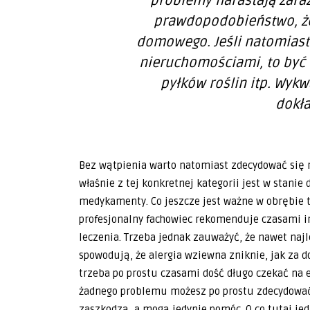
problemy narastają zaraz 
prawdopodobieństwo, że
domowego. Jeśli natomiast 
nieruchomościami, to być
pyłków roślin itp. Wykw
dokła
Bez wątpienia warto natomiast zdecydować się n
właśnie z tej konkretnej kategorii jest w stanie
medykamenty. Co jeszcze jest ważne w obrębie te
profesjonalny fachowiec rekomenduje czasami 
leczenia. Trzeba jednak zauważyć, że nawet najl
spowodują, że alergia wziewna zniknie, jak za d
trzeba po prostu czasami dość długo czekać na e
żadnego problemu możesz po prostu zdecydować
zaszkodzą, a mogą jedynie pomóc. O co tutaj jed