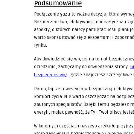
Podsumowanie
Podłączenie gazu to ważna decyzja, która wyma
Bezpieczeństwo, efektywność energetyczna i z
aspekty, o których należy pamiętać. Jeśli planuj
warto skonsultować się z ekspertami i zapozna
rynku.
Aby dowiedzieć się więcej na temat bezpieczneg
dziedzinie, zachęcamy do odwiedzenia strony
h
, gdzie znajdziesz szczegółowe 
bezpieczenstwo/
Pamiętaj, że inwestycja w bezpieczną i efektywn
komfort życia. Nie warto oszczędzać na bezpiec
zaufanych specjalistów. Dzięki temu będziesz m
energii, mając pewność, że Ty i Twoi bliscy jeste
W kolejnych częściach naszego artykułu przyjr
które zapewniają bezpieczeństwo i efektywność