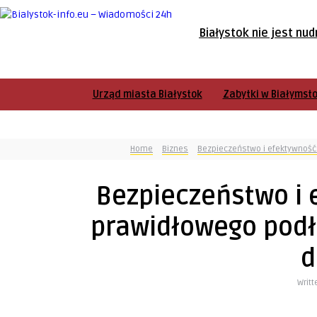
Białystok nie jest nud
Urząd miasta Białystok
Zabytki w Białymst
Home
Biznes
Bezpieczeństwo i efektywność
Bezpieczeństwo i 
prawidłowego podł
Writt